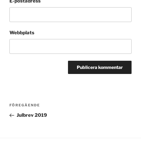
E-postadress
Webbplats
Inläggsnavigering
Föregående
FÖREGÅENDE
inlägg
Julbrev 2019