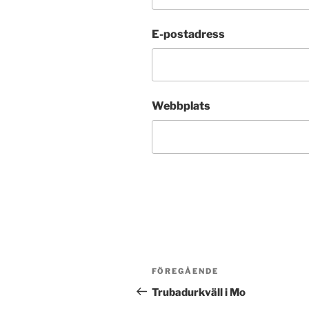
E-postadress
Webbplats
Inläggsnavigering
Föregående
FÖREGÅENDE
inlägg
Trubadurkväll i Mo