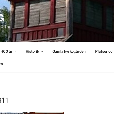
G
400 år
n 400 år
Historik
Gamla kyrkogården
Platser oc
en
11