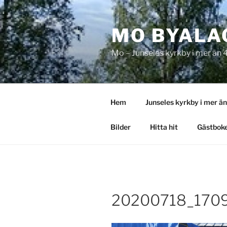
Hoppa
till
MO BYALA
innehåll
Mo – Junseles kyrkby i mer än 
Hem
Junseles kyrkby i mer ä
Bilder
Hitta hit
Gästbok
20200718_1709