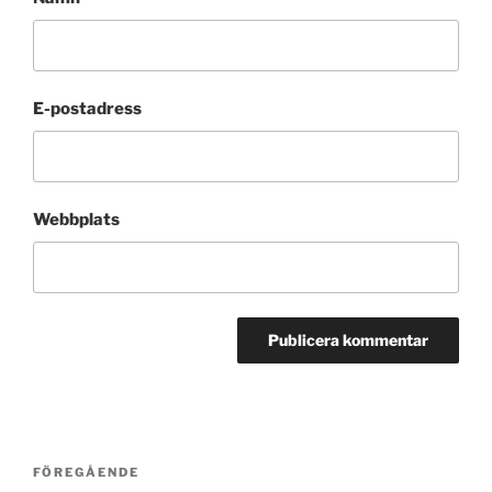
E-postadress
Webbplats
Inläggsnavigering
Föregående
FÖREGÅENDE