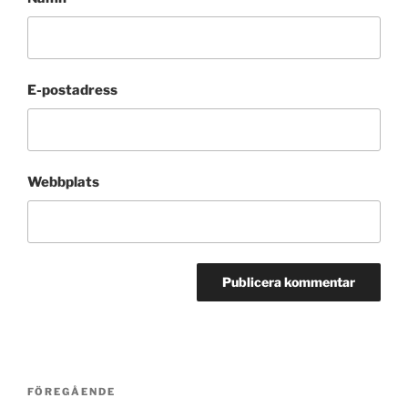
E-postadress
Webbplats
Inläggsnavigering
Föregående
FÖREGÅENDE