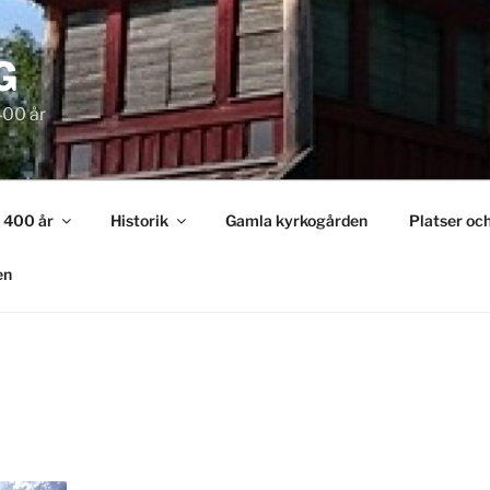
G
400 år
n 400 år
Historik
Gamla kyrkogården
Platser oc
en