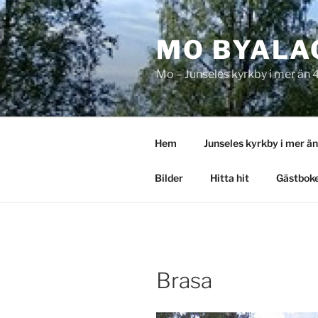
Hoppa
till
MO BYALA
innehåll
Mo – Junseles kyrkby i mer än 
Hem
Junseles kyrkby i mer ä
Bilder
Hitta hit
Gästbok
Brasa