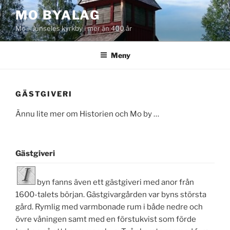
Hoppa
MO BYALAG
till
Mo – Junseles kyrkby i mer än 400 år
innehåll
Meny
GÄSTGIVERI
Ännu lite mer om Historien och Mo by …
Gästgiveri
byn fanns även ett gästgiveri med anor från
1600-talets början. Gästgivargården var byns största
gård. Rymlig med varmbonade rum i både nedre och
övre våningen samt med en förstukvist som förde