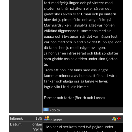
fart med fyrhjulingen och på vintern med
skoter runt här på åkern eller så var det
gäddfiske i älven eller Uman och på vintern
blev det ju pimpelfiske och angelfiske på
Märrgårdsviken. I älgjaktslaget var hon en
välkänd älgpassare tillsammans med sin
pappa och i bystugan när det var någon fest
var hon med och ibland blev det Kubb spel och
då fanns hon ju med i något av lagen.
Ja hon var en intresserad och klok sondotter
som gladde oss hela tiden under sina fjorton
år.
Trots att hon inte finns med oss längre
kommer minnena av henne att finnas i våra
tankar och glädja oss så länge vi lever.
Ingrid vila i frid i din himmel.
Farmor och farfar (Berith och Lasse)
<dold>
Inlägg#:
186
n lasse
Datum:
lördag
I Mo har vi berikats med två pojkar under
09:18