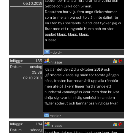
september månad, föräldrarna är Anna och
05.10.2019
Sebbe och Erika och Simon.
Dessutom har vi ju fem unga flickor/damer
som är mellan två och tolv år, inte dåligt för
en liten by i norrlands inland, det tycker jag vi
firar med ett rungande Hurra och en stor
applåd klapp, klapp, klapp.
n lasse
<dold>
Inlägg#:
185
n lasse
Datum:
onsdag
Idag är det den 2:dra oktober 2019 och
09:38
igårmorse visade sig snön för första gången i
02.10.2019
höst, trasten har redan ätit upp alla rönnbär
men ute på åkern ligger fortfarande ett
hundratal kanadagäss kvar men dom brukar
dröja sig kvar till riktig senhöst innan dom
flyger söderut och lämnar oss vinglösa kvar.
<dold>
Inlägg#:
184
n lasse
Datum:
söndag
Ja så har det varit fest i bystugan igen, den