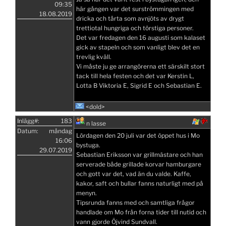
09:35
här gången var det surströmmingen med
18.08.2019
dricka och tårta som avnjöts av drygt
trettiotal hungriga och törstiga personer.
Det var fredagen den 16 augusti som kalaset
gick av stapeln och som vanligt blev det en
trevlig kväll.
Vi måste ju ge arrangörerna ett särskilt stort
tack till hela festen och det var Kerstin L,
Lotta B Viktoria E, Sigrid E och Sebastian E.
<dold>
Inlägg#:
183
n lasse
Datum:
måndag
Lördagen den 20 juli var det öppet hus i Mo
16:06
bystuga.
29.07.2019
Sebastian Eriksson var grillmästare och han
serverade både grillade korvar hamburgare
och gott var det, vad än du valde. Kaffe,
kakor, saft och bullar fanns naturligt med på
menyn.
Tipsrunda fanns med och samtliga frågor
handlade om Mo från forna tider till nutid och
vann gjorde Öjvind Sundvall.