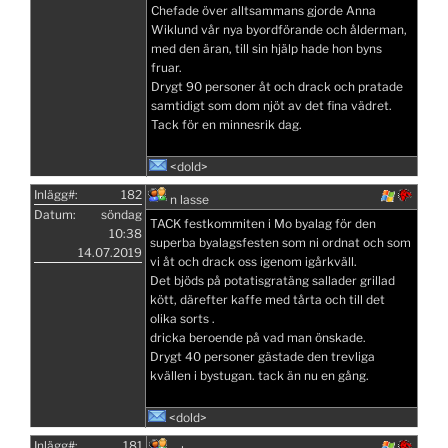
Chefade över alltsammans gjorde Anna
Wiklund vår nya byordförande och ålderman,
med den äran, till sin hjälp hade hon byns
fruar.
Drygt 90 personer åt och drack och pratade
samtidigt som dom njöt av det fina vädret.
Tack för en minnesrik dag.
<dold>
Inlägg#:
182
n lasse
Datum:
söndag
TACK festkommiten i Mo byalag för den
10:38
superba byalagsfesten som ni ordnat och som
14.07.2019
vi åt och drack oss igenom igårkväll.
Det bjöds på potatisgratäng sallader grillad
kött, därefter kaffe med tårta och till det
olika sorts .
dricka beroende på vad man önskade.
Drygt 40 personer gästade den trevliga
kvällen i bystugan. tack än nu en gång.
<dold>
Inlägg#:
181