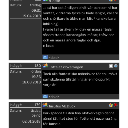
n lasse
Datum:
fredag
Ja så har det äntligen blivit vår och som vi har
09:31
väntat, vintrarna tycks bli både längre, kallare
19.04.2019
och snörikare ju äldre man blir. / kanske bara
inbillning).
I varje fall är åkern fylld av en massa fåglar
såsom tranor, kanadagäss, måsar, tofsvipor
och en massa andra fåglar och djur.
n lasse
<dold>
Inlägg#:
180
Totte af klövervägen
Datum:
lördag
Tack alla fantastiska människor för en ursökt
19:36
surfisk,denna tillställning är en höjdpunkt
18.08.2018
varje år!
<dold>
Inlägg#:
179
Jusufus McDuck
Datum:
tisdag
Bärkspadda till den fina Klöfvervägen denna
21:07
gång! Ett litet steg för Totte, ett gazellsprång
02.01.2018
för Junsele.