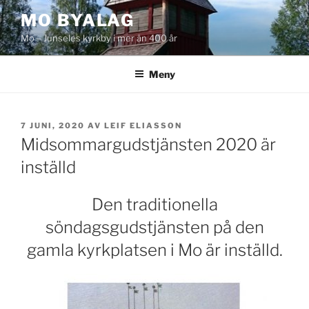
Hoppa
MO BYALAG
till
Mo – Junseles kyrkby i mer än 400 år
innehåll
Meny
PUBLICERAT
7 JUNI, 2020
AV
LEIF ELIASSON
Midsommargudstjänsten 2020 är
inställd
Den traditionella
söndagsgudstjänsten på den
gamla kyrkplatsen i Mo är inställd.