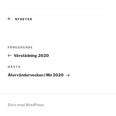
KATEGORIER
NYHETER
Inläggsnavigering
Föregående
FÖREGÅENDE
inlägg
Vårstädning 2020
Nästa
NÄSTA
inlägg
Återvändarveckan i Mo 2020
Drivs med WordPress