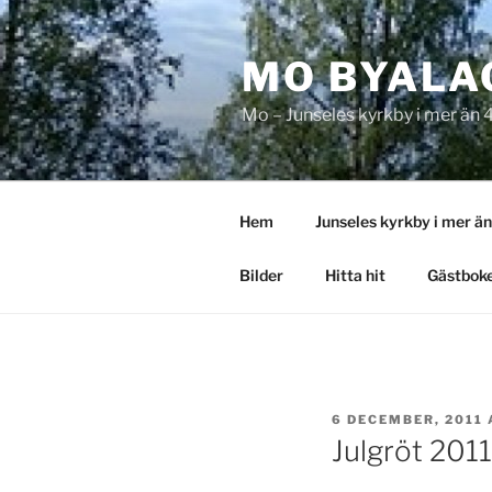
Hoppa
till
MO BYALA
innehåll
Mo – Junseles kyrkby i mer än 
Hem
Junseles kyrkby i mer ä
Bilder
Hitta hit
Gästbok
PUBLICERAT
6 DECEMBER, 2011
Julgröt 2011