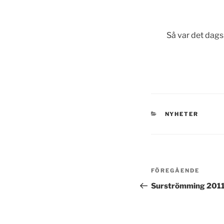
Så var det dags
KATEGORIER
NYHETER
Inläggsnavi
Föregående
FÖREGÅENDE
inlägg
Surströmming 201