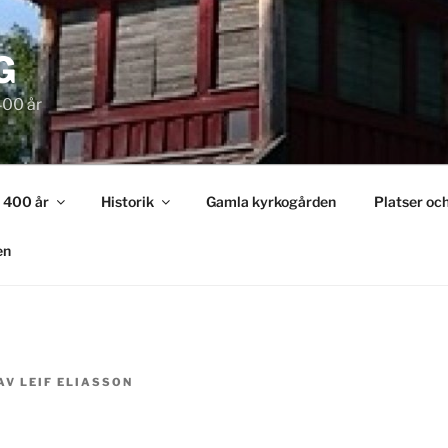
G
400 år
n 400 år
Historik
Gamla kyrkogården
Platser oc
en
AV
LEIF ELIASSON