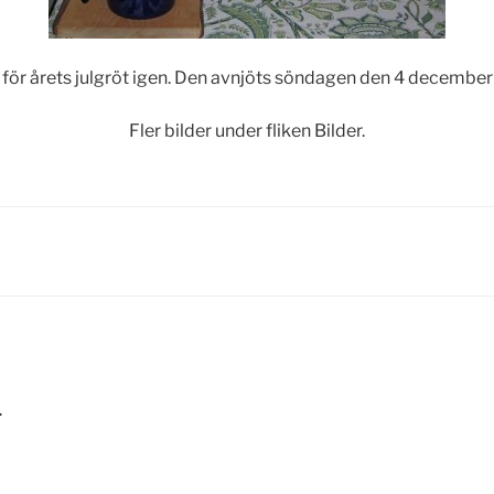
 för årets julgröt igen. Den avnjöts söndagen den 4 december
Fler bilder under fliken Bilder.
gering
1