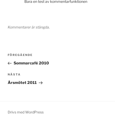
Bara en test av kommentarfunktionen
Kommentarer är stängda.
Inläggsnavigering
Föregående
FÖREGÅENDE
inlägg
Sommarcafé 2010
Nästa
NÄSTA
inlägg
Årsmötet 2011
Drivs med WordPress