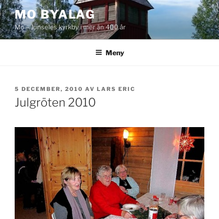
Hoppa
MO BYALAG
till
Mo – Junseles kyrkby i mer än 400 år
innehåll
Meny
PUBLICERAT
5 DECEMBER, 2010
AV
LARS ERIC
Julgröten 2010