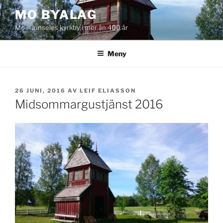
Hoppa
MO BYALAG
till
Mo – Junseles kyrkby i mer än 400 år
innehåll
Meny
PUBLICERAT
26 JUNI, 2016
AV
LEIF ELIASSON
Midsommargustjänst 2016