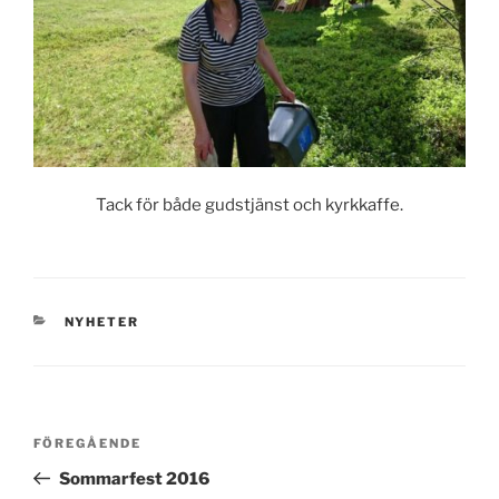
Tack för både gudstjänst och kyrkkaffe.
KATEGORIER
NYHETER
Inläggsnavigering
Föregående
FÖREGÅENDE
inlägg
Sommarfest 2016